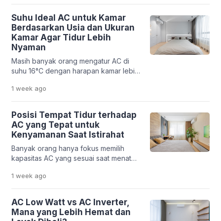
jamur dapat tumbuh pada dinding,
furnitur, atau pakaian. Kondisi ini
Suhu Ideal AC untuk Kamar
membuat banyak orang berpikir bahwa
Berdasarkan Usia dan Ukuran
membeli dehumidifier adalah satu-
Kamar Agar Tidur Lebih
satunya solusi. Padahal, sebagian
Nyaman
besar AC modern sudah dilengkapi
Masih banyak orang mengatur AC di
mode dry yang dirancang untuk
suhu 16°C dengan harapan kamar lebih
membantu menurunkan kadar […]
cepat dingin. Padahal, pengaturan suhu
1 week
ago
yang terlalu rendah belum tentu
membuat tubuh lebih nyaman. Udara
yang terlalu dingin dapat
Posisi Tempat Tidur terhadap
menyebabkan tenggorokan terasa
AC yang Tepat untuk
kering, kualitas tidur menurun, hingga
Kenyamanan Saat Istirahat
konsumsi listrik menjadi lebih tinggi.
Banyak orang hanya fokus memilih
Menentukan suhu ideal AC untuk kamar
kapasitas AC yang sesuai saat menata
sebaiknya tidak hanya berdasarkan
kamar tidur, tetapi kurang
rasa […]
1 week
ago
memperhatikan posisi tempat tidur
terhadap arah hembusan udara.
Padahal, tata letak yang kurang tepat
AC Low Watt vs AC Inverter,
dapat membuat tubuh terus-menerus
Mana yang Lebih Hemat dan
terkena udara dingin secara langsung,