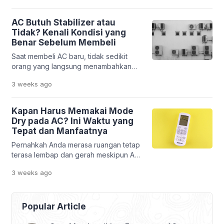
Padahal, memilih stabilizer yang tidak
sesuai justru membuat perlindungannya
AC Butuh Stabilizer atau
kurang optimal. Kapasitas yang terlalu
Tidak? Kenali Kondisi yang
kecil dapat membuat stabilizer bekerja
Benar Sebelum Membeli
terlalu berat, sedangkan kapasitas
Saat membeli AC baru, tidak sedikit
yang berlebihan belum tentu
orang yang langsung menambahkan
memberikan manfaat tambahan. Selain
stabilizer ke daftar belanja. Alasannya
itu, memilih stabilizer tidak cukup hanya
3 weeks
ago
sederhana, yaitu ingin melindungi AC
melihat […]
dari kerusakan akibat tegangan listrik
yang tidak stabil. Padahal, pada kondisi
Kapan Harus Memakai Mode
tertentu, penggunaan stabilizer justru
Dry pada AC? Ini Waktu yang
tidak memberikan manfaat yang
Tepat dan Manfaatnya
signifikan. Hal ini membuat banyak
Pernahkah Anda merasa ruangan tetap
pemilik rumah bertanya-tanya, AC
terasa lembap dan gerah meskipun AC
butuh stabilizer atau tidak?
sudah menyala? Kondisi ini sering
Jawabannya tidak bisa […]
3 weeks
ago
terjadi saat musim hujan atau ketika
kelembapan udara sedang tinggi. Suhu
memang terasa lebih rendah, tetapi
udara di dalam ruangan masih terasa
Popular Article
lengket dan kurang nyaman. Banyak