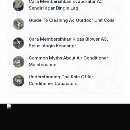
orang langsung menurunkan suhu AC
Cara Membersihkan Evaporator AC
atau membiarkannya bekerja lebih
Sendiri agar Dingin Lagi
lama. Padahal, solusi […]
Guide To Cleaning Ac Outdoor Unit Coils
Cara Membersihkan Kipas Blower AC,
Solusi Angin Kencang!
Common Myths About Air Conditioner
Maintenance
Understanding The Role Of Air
Conditioner Capacitors