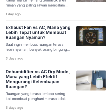
Kamar mandi memang termasuk area
rumah yang paling rawan mengalami
masalah kelembapan. Aktivitas mandi
1 day
ago
dengan air hangat, percikan air ke
sana-sini, ditambah minimnya sirkulasi
udara, membuat uap air gampang
Exhaust Fan vs AC, Mana yang
terjebak di dalam ruangan. Kalau
Lebih Tepat untuk Membuat
dibiarkan berlarut-larut, hal ini bisa
Ruangan Nyaman?
memicu munculnya jamur, bau tidak
Saat ingin membuat ruangan terasa
sedap, cat yang mengelupas, bahkan
lebih nyaman, banyak orang bingung
sampai kerusakan pada plafon dan
memilih antara memasang exhaust fan
dinding. […]
3 days
ago
atau AC. Keduanya memang sama-
sama berhubungan dengan kualitas
udara di dalam ruangan, tetapi memiliki
Dehumidifier vs AC Dry Mode,
fungsi yang sangat berbeda. Sebagian
Mana yang Lebih Efektif
orang mengira exhaust fan bisa
Mengurangi Kelembapan
mendinginkan ruangan seperti AC.
Ruangan?
Sebaliknya, ada pula yang
Ruangan yang terasa lembap sering
beranggapan AC sudah cukup untuk
kali membuat penghuni merasa tidak
menjaga sirkulasi udara […]
nyaman. Udara menjadi pengap, bau
5 days
ago
apek lebih mudah muncul, bahkan