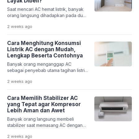
Layak Dibeli?
mengganggu kenyamanan tidur,
Saat mencari AC hemat listrik, banyak
bahkan membuat pendinginan ruangan
orang langsung dihadapkan pada dua
menjadi kurang optimal. Mengetahui
pilihan populer, yaitu AC Low Watt dan
posisi tempat tidur yang benar
2 weeks
ago
AC Inverter. Keduanya sama-sama
terhadap […]
dikenal mampu mengurangi konsumsi
listrik dibandingkan AC konvensional.
Cara Menghitung Konsumsi
Namun, bukan berarti keduanya
Listrik AC dengan Mudah,
menggunakan teknologi yang sama.
Lengkap Beserta Contohnya
Perbedaan utama terletak pada cara
Banyak orang menganggap AC
kerja kompresor, pola konsumsi daya,
sebagai penyebab utama tagihan listrik
harga pembelian, hingga biaya
membengkak. Padahal, tanpa
penggunaan dalam jangka […]
2 weeks
ago
mengetahui konsumsi daya yang
sebenarnya, sulit memastikan seberapa
besar kontribusi AC terhadap total
Cara Memilih Stabilizer AC
penggunaan listrik rumah. Selain AC,
yang Tepat agar Kompresor
peralatan elektronik lain seperti kulkas,
Lebih Aman dan Awet
pompa air, mesin cuci, hingga pemanas
Banyak orang langsung membeli
air juga turut memengaruhi
stabilizer saat memasang AC dengan
penggunaan listrik setiap bulan. Oleh
harapan perangkat tersebut mampu
karena itu, menghitung konsumsi listrik
2 weeks
ago
melindungi kompresor dari kerusakan.
[…]