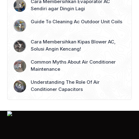
membersihkan udara dari debu halus,
Cara Membersihkan Evaporator AC
alergen, maupun partikel polusi.
Sendiri agar Dingin Lagi
Kesalahan ini sering membuat
seseorang membeli perangkat yang
Guide To Cleaning Ac Outdoor Unit Coils
kurang […]
Cara Membersihkan Kipas Blower AC,
Solusi Angin Kencang!
Common Myths About Air Conditioner
Maintenance
Understanding The Role Of Air
Conditioner Capacitors