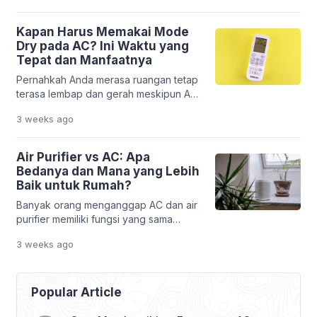
dari kerusakan akibat tegangan listrik
yang tidak stabil. Padahal, pada kondisi
Kapan Harus Memakai Mode
tertentu, penggunaan stabilizer justru
Dry pada AC? Ini Waktu yang
tidak memberikan manfaat yang
Tepat dan Manfaatnya
signifikan. Hal ini membuat banyak
Pernahkah Anda merasa ruangan tetap
pemilik rumah bertanya-tanya, AC
terasa lembap dan gerah meskipun AC
butuh stabilizer atau tidak?
sudah menyala? Kondisi ini sering
Jawabannya tidak bisa […]
3 weeks
ago
terjadi saat musim hujan atau ketika
kelembapan udara sedang tinggi. Suhu
memang terasa lebih rendah, tetapi
Air Purifier vs AC: Apa
udara di dalam ruangan masih terasa
Bedanya dan Mana yang Lebih
lengket dan kurang nyaman. Banyak
Baik untuk Rumah?
orang langsung menurunkan suhu AC
Banyak orang menganggap AC dan air
atau membiarkannya bekerja lebih
purifier memiliki fungsi yang sama
lama. Padahal, solusi […]
karena sama-sama membuat ruangan
3 weeks
ago
terasa lebih nyaman. Padahal,
anggapan tersebut kurang tepat. AC
memang mampu menurunkan suhu
ruangan sehingga terasa lebih sejuk,
Popular Article
tetapi belum tentu mampu