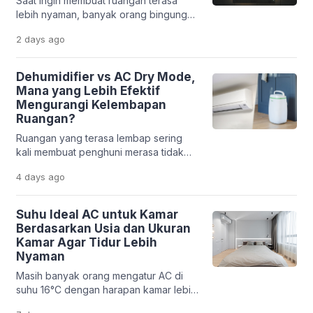
Saat ingin membuat ruangan terasa
lebih nyaman, banyak orang bingung
memilih antara memasang exhaust fan
2 days
ago
atau AC. Keduanya memang sama-
sama berhubungan dengan kualitas
udara di dalam ruangan, tetapi memiliki
Dehumidifier vs AC Dry Mode,
fungsi yang sangat berbeda. Sebagian
Mana yang Lebih Efektif
orang mengira exhaust fan bisa
Mengurangi Kelembapan
mendinginkan ruangan seperti AC.
Ruangan?
Sebaliknya, ada pula yang
Ruangan yang terasa lembap sering
beranggapan AC sudah cukup untuk
kali membuat penghuni merasa tidak
menjaga sirkulasi udara […]
nyaman. Udara menjadi pengap, bau
4 days
ago
apek lebih mudah muncul, bahkan
jamur dapat tumbuh pada dinding,
furnitur, atau pakaian. Kondisi ini
Suhu Ideal AC untuk Kamar
membuat banyak orang berpikir bahwa
Berdasarkan Usia dan Ukuran
membeli dehumidifier adalah satu-
Kamar Agar Tidur Lebih
satunya solusi. Padahal, sebagian
Nyaman
besar AC modern sudah dilengkapi
Masih banyak orang mengatur AC di
mode dry yang dirancang untuk
suhu 16°C dengan harapan kamar lebih
membantu menurunkan kadar […]
cepat dingin. Padahal, pengaturan suhu