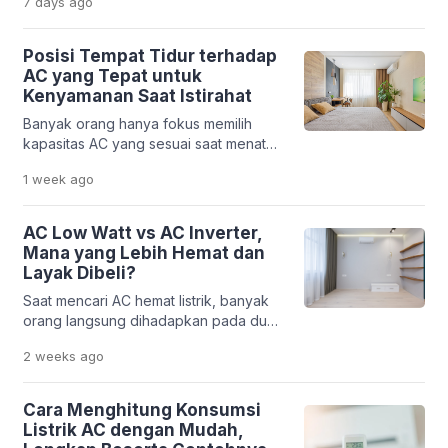
7 days
ago
yang terlalu rendah belum tentu
membuat tubuh lebih nyaman. Udara
yang terlalu dingin dapat
Posisi Tempat Tidur terhadap
menyebabkan tenggorokan terasa
AC yang Tepat untuk
kering, kualitas tidur menurun, hingga
Kenyamanan Saat Istirahat
konsumsi listrik menjadi lebih tinggi.
Banyak orang hanya fokus memilih
Menentukan suhu ideal AC untuk kamar
kapasitas AC yang sesuai saat menata
sebaiknya tidak hanya berdasarkan
kamar tidur, tetapi kurang
rasa […]
1 week
ago
memperhatikan posisi tempat tidur
terhadap arah hembusan udara.
Padahal, tata letak yang kurang tepat
AC Low Watt vs AC Inverter,
dapat membuat tubuh terus-menerus
Mana yang Lebih Hemat dan
terkena udara dingin secara langsung,
Layak Dibeli?
mengganggu kenyamanan tidur,
Saat mencari AC hemat listrik, banyak
bahkan membuat pendinginan ruangan
orang langsung dihadapkan pada dua
menjadi kurang optimal. Mengetahui
pilihan populer, yaitu AC Low Watt dan
posisi tempat tidur yang benar
2 weeks
ago
AC Inverter. Keduanya sama-sama
terhadap […]
dikenal mampu mengurangi konsumsi
listrik dibandingkan AC konvensional.
Cara Menghitung Konsumsi
Namun, bukan berarti keduanya
Listrik AC dengan Mudah,
menggunakan teknologi yang sama.