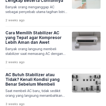
Lengkap Beserta Contohnya
Perbedaan utama terletak pada cara
Banyak orang menganggap AC
kerja kompresor, pola konsumsi daya,
sebagai penyebab utama tagihan listrik
harga pembelian, hingga biaya
membengkak. Padahal, tanpa
penggunaan dalam jangka […]
2 weeks
ago
mengetahui konsumsi daya yang
sebenarnya, sulit memastikan seberapa
besar kontribusi AC terhadap total
Cara Memilih Stabilizer AC
penggunaan listrik rumah. Selain AC,
yang Tepat agar Kompresor
peralatan elektronik lain seperti kulkas,
Lebih Aman dan Awet
pompa air, mesin cuci, hingga pemanas
Banyak orang langsung membeli
air juga turut memengaruhi
stabilizer saat memasang AC dengan
penggunaan listrik setiap bulan. Oleh
harapan perangkat tersebut mampu
karena itu, menghitung konsumsi listrik
2 weeks
ago
melindungi kompresor dari kerusakan.
[…]
Padahal, memilih stabilizer yang tidak
sesuai justru membuat perlindungannya
AC Butuh Stabilizer atau
kurang optimal. Kapasitas yang terlalu
Tidak? Kenali Kondisi yang
kecil dapat membuat stabilizer bekerja
Benar Sebelum Membeli
terlalu berat, sedangkan kapasitas
Saat membeli AC baru, tidak sedikit
yang berlebihan belum tentu
orang yang langsung menambahkan
memberikan manfaat tambahan. Selain
stabilizer ke daftar belanja. Alasannya
itu, memilih stabilizer tidak cukup hanya
3 weeks
ago
sederhana, yaitu ingin melindungi AC
melihat […]