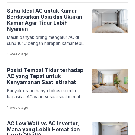
jamur dapat tumbuh pada dinding,
furnitur, atau pakaian. Kondisi ini
Suhu Ideal AC untuk Kamar
membuat banyak orang berpikir bahwa
Berdasarkan Usia dan Ukuran
membeli dehumidifier adalah satu-
Kamar Agar Tidur Lebih
satunya solusi. Padahal, sebagian
Nyaman
besar AC modern sudah dilengkapi
Masih banyak orang mengatur AC di
mode dry yang dirancang untuk
suhu 16°C dengan harapan kamar lebih
membantu menurunkan kadar […]
cepat dingin. Padahal, pengaturan suhu
1 week
ago
yang terlalu rendah belum tentu
membuat tubuh lebih nyaman. Udara
yang terlalu dingin dapat
Posisi Tempat Tidur terhadap
menyebabkan tenggorokan terasa
AC yang Tepat untuk
kering, kualitas tidur menurun, hingga
Kenyamanan Saat Istirahat
konsumsi listrik menjadi lebih tinggi.
Banyak orang hanya fokus memilih
Menentukan suhu ideal AC untuk kamar
kapasitas AC yang sesuai saat menata
sebaiknya tidak hanya berdasarkan
kamar tidur, tetapi kurang
rasa […]
1 week
ago
memperhatikan posisi tempat tidur
terhadap arah hembusan udara.
Padahal, tata letak yang kurang tepat
AC Low Watt vs AC Inverter,
dapat membuat tubuh terus-menerus
Mana yang Lebih Hemat dan
terkena udara dingin secara langsung,