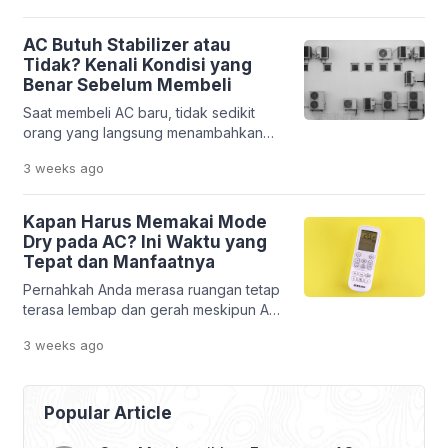
Padahal, memilih stabilizer yang tidak
sesuai justru membuat perlindungannya
AC Butuh Stabilizer atau
kurang optimal. Kapasitas yang terlalu
Tidak? Kenali Kondisi yang
kecil dapat membuat stabilizer bekerja
Benar Sebelum Membeli
terlalu berat, sedangkan kapasitas
Saat membeli AC baru, tidak sedikit
yang berlebihan belum tentu
orang yang langsung menambahkan
memberikan manfaat tambahan. Selain
stabilizer ke daftar belanja. Alasannya
itu, memilih stabilizer tidak cukup hanya
3 weeks
ago
sederhana, yaitu ingin melindungi AC
melihat […]
dari kerusakan akibat tegangan listrik
yang tidak stabil. Padahal, pada kondisi
Kapan Harus Memakai Mode
tertentu, penggunaan stabilizer justru
Dry pada AC? Ini Waktu yang
tidak memberikan manfaat yang
Tepat dan Manfaatnya
signifikan. Hal ini membuat banyak
Pernahkah Anda merasa ruangan tetap
pemilik rumah bertanya-tanya, AC
terasa lembap dan gerah meskipun AC
butuh stabilizer atau tidak?
sudah menyala? Kondisi ini sering
Jawabannya tidak bisa […]
3 weeks
ago
terjadi saat musim hujan atau ketika
kelembapan udara sedang tinggi. Suhu
memang terasa lebih rendah, tetapi
udara di dalam ruangan masih terasa
Popular Article
lengket dan kurang nyaman. Banyak