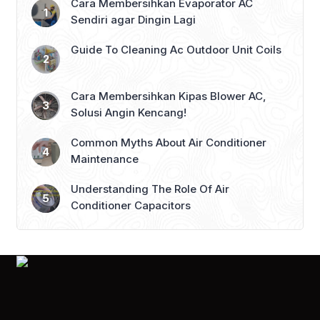
orang langsung menurunkan suhu AC
Cara Membersihkan Evaporator AC
atau membiarkannya bekerja lebih
Sendiri agar Dingin Lagi
lama. Padahal, solusi […]
Guide To Cleaning Ac Outdoor Unit Coils
Cara Membersihkan Kipas Blower AC,
Solusi Angin Kencang!
Common Myths About Air Conditioner
Maintenance
Understanding The Role Of Air
Conditioner Capacitors