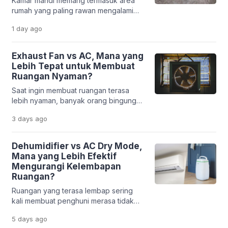
Kamar mandi memang termasuk area
rumah yang paling rawan mengalami
masalah kelembapan. Aktivitas mandi
1 day
ago
dengan air hangat, percikan air ke
sana-sini, ditambah minimnya sirkulasi
udara, membuat uap air gampang
Exhaust Fan vs AC, Mana yang
terjebak di dalam ruangan. Kalau
Lebih Tepat untuk Membuat
dibiarkan berlarut-larut, hal ini bisa
Ruangan Nyaman?
memicu munculnya jamur, bau tidak
Saat ingin membuat ruangan terasa
sedap, cat yang mengelupas, bahkan
lebih nyaman, banyak orang bingung
sampai kerusakan pada plafon dan
memilih antara memasang exhaust fan
dinding. […]
3 days
ago
atau AC. Keduanya memang sama-
sama berhubungan dengan kualitas
udara di dalam ruangan, tetapi memiliki
Dehumidifier vs AC Dry Mode,
fungsi yang sangat berbeda. Sebagian
Mana yang Lebih Efektif
orang mengira exhaust fan bisa
Mengurangi Kelembapan
mendinginkan ruangan seperti AC.
Ruangan?
Sebaliknya, ada pula yang
Ruangan yang terasa lembap sering
beranggapan AC sudah cukup untuk
kali membuat penghuni merasa tidak
menjaga sirkulasi udara […]
nyaman. Udara menjadi pengap, bau
5 days
ago
apek lebih mudah muncul, bahkan