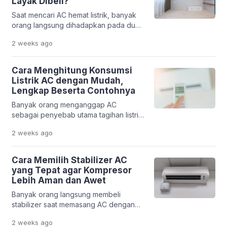
Layak Dibeli?
mengganggu kenyamanan tidur,
Saat mencari AC hemat listrik, banyak
bahkan membuat pendinginan ruangan
orang langsung dihadapkan pada dua
menjadi kurang optimal. Mengetahui
pilihan populer, yaitu AC Low Watt dan
posisi tempat tidur yang benar
2 weeks
ago
AC Inverter. Keduanya sama-sama
terhadap […]
dikenal mampu mengurangi konsumsi
listrik dibandingkan AC konvensional.
Cara Menghitung Konsumsi
Namun, bukan berarti keduanya
Listrik AC dengan Mudah,
menggunakan teknologi yang sama.
Lengkap Beserta Contohnya
Perbedaan utama terletak pada cara
Banyak orang menganggap AC
kerja kompresor, pola konsumsi daya,
sebagai penyebab utama tagihan listrik
harga pembelian, hingga biaya
membengkak. Padahal, tanpa
penggunaan dalam jangka […]
2 weeks
ago
mengetahui konsumsi daya yang
sebenarnya, sulit memastikan seberapa
besar kontribusi AC terhadap total
Cara Memilih Stabilizer AC
penggunaan listrik rumah. Selain AC,
yang Tepat agar Kompresor
peralatan elektronik lain seperti kulkas,
Lebih Aman dan Awet
pompa air, mesin cuci, hingga pemanas
Banyak orang langsung membeli
air juga turut memengaruhi
stabilizer saat memasang AC dengan
penggunaan listrik setiap bulan. Oleh
harapan perangkat tersebut mampu
karena itu, menghitung konsumsi listrik
2 weeks
ago
melindungi kompresor dari kerusakan.
[…]