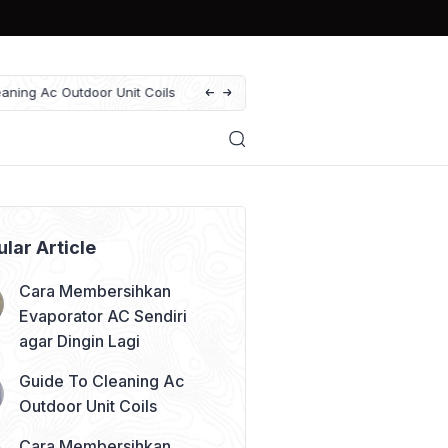
Cara Membersihkan Kipas Blower AC, Sol
lar Article
Cara Membersihkan
Evaporator AC Sendiri
agar Dingin Lagi
Guide To Cleaning Ac
Outdoor Unit Coils
Cara Membersihkan