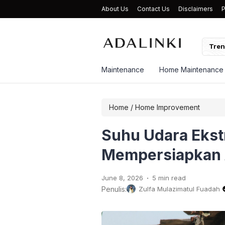
About Us
Contact Us
Disclaimers
P
hkan Evaporator AC Sendiri agar Dingin Lagi
Tren
Maintenance
Home Maintenance
Home
/
Home Improvement
Suhu Udara Ekst
Mempersiapkan A
.
June 8, 2026
5 min read
Penulis:
Zulfa Mulazimatul Fuadah