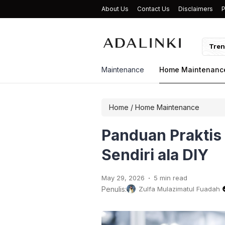
About Us
Contact Us
Disclaimers
P
hkan Evaporator AC Sendiri agar Dingin Lagi
Tren
Maintenance
Home Maintenanc
Home
/
Home Maintenance
Panduan Prakti
Sendiri ala DIY
.
May 29, 2026
5 min read
Penulis:
Zulfa Mulazimatul Fuadah