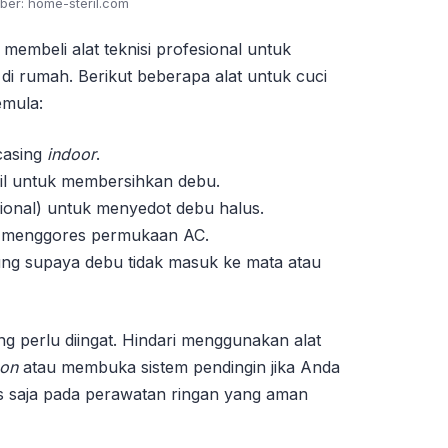
ber: home-steril.com
membeli alat teknisi profesional untuk
i rumah. Berikut beberapa alat untuk cuci
emula:
casing
indoor
.
ecil untuk membersihkan debu.
ional) untuk menyedot debu halus.
ak menggores permukaan AC.
ng supaya debu tidak masuk ke mata atau
g perlu diingat. Hindari menggunakan alat
eon
atau membuka sistem pendingin jika Anda
kus saja pada perawatan ringan yang aman