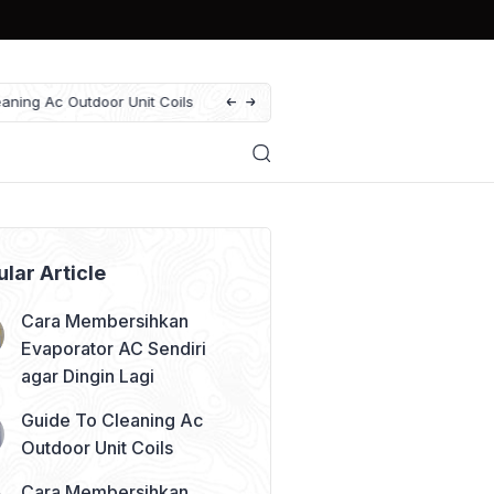
Cara Membersihkan Kipas Blower AC, Sol
lar Article
Cara Membersihkan
Evaporator AC Sendiri
agar Dingin Lagi
Guide To Cleaning Ac
Outdoor Unit Coils
Cara Membersihkan