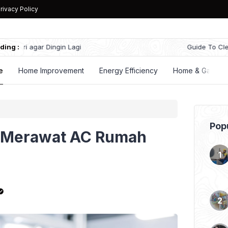
rivacy Policy
ding :
Guide To Cleaning Ac Outdoor Unit Coils
e
Home Improvement
Energy Efficiency
Home & Garden
Popu
s Merawat AC Rumah